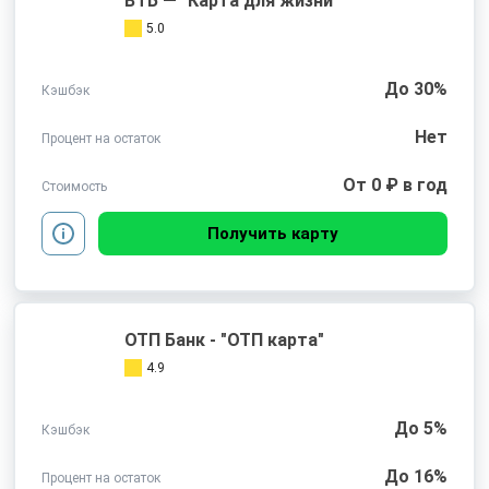
ВТБ — "Карта для жизни"
5.0
До 30%
Кэшбэк
Нет
Процент на остаток
От 0 ₽ в год
Стоимость
Получить карту
ОТП Банк - "ОТП карта"
4.9
До 5%
Кэшбэк
До 16%
Процент на остаток