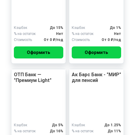
Кэшбэк
До 15%
Кэшбэк
До 1%
% на остаток
Нет
% на остаток
Нет
Стоимость
От 0 ₽/год
Стоимость
От 0 ₽/год
Оформить
Оформить
ОТП Банк —
Ак Барс Банк - "МИР"
"Премиум Light"
для пенсий
Кэшбэк
До 5%
Кэшбэк
До 1.25%
% на остаток
До 16%
% на остаток
До 11%