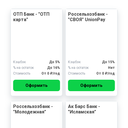
ОТП Банк - "ОТП
Россельхозбанк -
карта"
"СВОЯ" UnionPay
Кэшбэк
До 5%
Кэшбэк
До 15%
% на остаток
До 16%
% на остаток
Нет
Стоимость
От 0 ₽/год
Стоимость
От 0 ₽/год
Оформить
Оформить
Россельхозбанк -
Ак Барс Банк -
"Молодежная"
"Исламская"