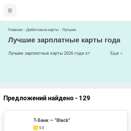
Главная
Дебетовые карты
Лучшие
Лучшие зарплатные карты года
Лучшие зарплатные карты 2026 года от
Еще
известных банков страны! На 08.08.2026 для Вас
представлено карт 129 шт. с кешбэком до 100%,
доходом до 16.5% на остаток собственных
средств и обслуживанием от 0 руб. в год! Чтобы
заказать бесплатную зарплатную карту
оставьте онлайн заявку и ожидайте её выпуска.
Предложений найдено -
129
Т-Банк — "Black"
5.0