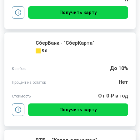
Получить карту
СберБанк - "СберКарта"
5.0
До 10%
Кэшбэк
Нет
Процент на остаток
От 0 ₽ в год
Стоимость
Получить карту