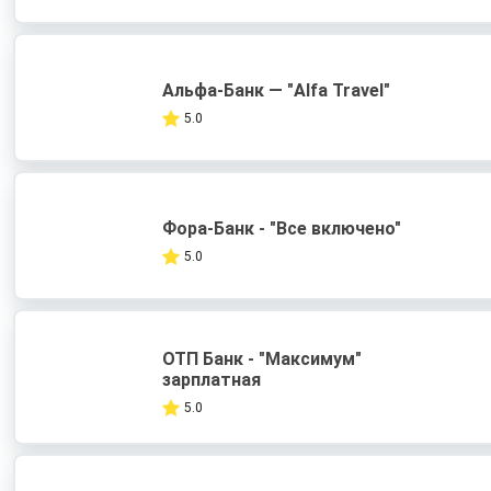
Альфа-Банк — "Alfa Travel"
5.0
Фора-Банк - "Все включено"
5.0
ОТП Банк - "Максимум"
зарплатная
5.0