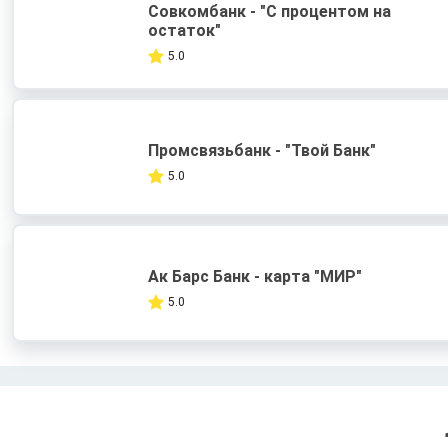
Совкомбанк - "С процентом на
остаток"
5.0
Промсвязьбанк - "Твой Банк"
5.0
Ак Барс Банк - карта "МИР"
5.0