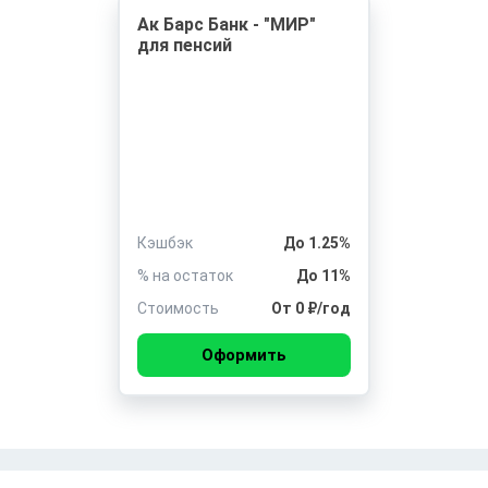
Ак Барс Банк - "МИР"
для пенсий
Кэшбэк
До 1.25%
% на остаток
До 11%
Стоимость
От 0 ₽/год
Оформить