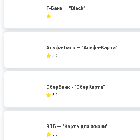
Т-Банк — "Black"
5.0
Альфа-Банк — "Альфа-Карта"
5.0
СберБанк - "СберКарта"
5.0
ВТБ — "Карта для жизни"
5.0