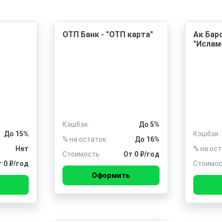
-
ОТП Банк - "ОТП карта"
Ак Барс
"Ислам
Кэшбэк
До 5%
До 15%
Кэшбэк
% на остаток
До 16%
Нет
% на ос
Стоимость
От 0 ₽/год
 0 ₽/год
Стоимо
Оформить