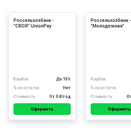
Россельхозбанк -
Россельхозбанк 
"СВОЯ" UnionPay
"Молодежная"
Кэшбэк
До 15%
Кэшбэк
% на остаток
Нет
% на остаток
Стоимость
От 0 ₽/год
Стоимость
От
Оформить
Оформить