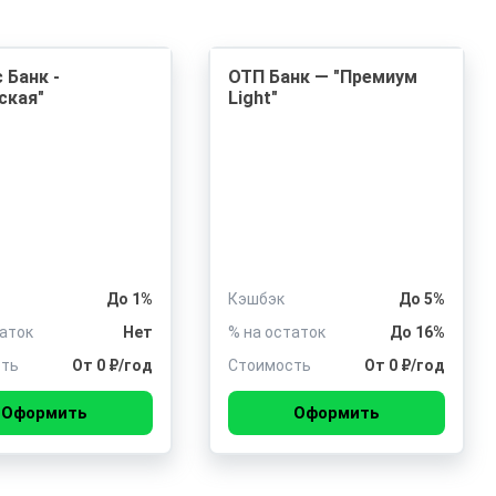
 Банк -
ОТП Банк — "Премиум
ская"
Light"
До 1%
Кэшбэк
До 5%
таток
Нет
% на остаток
До 16%
сть
От 0 ₽/год
Стоимость
От 0 ₽/год
Оформить
Оформить