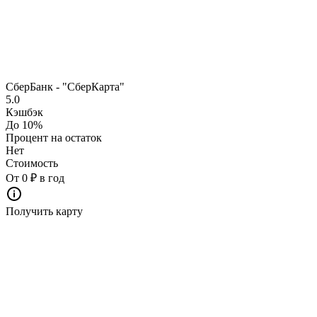
СберБанк - "СберКарта"
5.0
Кэшбэк
До 10%
Процент на остаток
Нет
Стоимость
От 0 ₽ в год
Получить карту