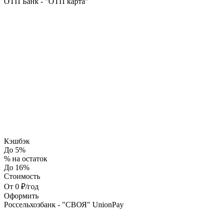
ОТП Банк - "ОТП карта"
Кэшбэк
До 5%
% на остаток
До 16%
Стоимость
От 0 ₽/год
Оформить
Россельхозбанк - "СВОЯ" UnionPay