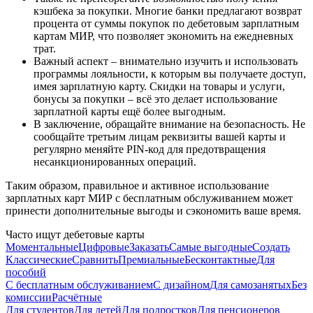
кэшбека за покупки. Многие банки предлагают возврат
процента от суммы покупок по дебетовым зарплатным
картам МИР, что позволяет экономить на ежедневных
трат.
Важный аспект – внимательно изучить и использовать
программы лояльности, к которым вы получаете доступ,
имея зарплатную карту. Скидки на товары и услуги,
бонусы за покупки – всё это делает использование
зарплатной карты ещё более выгодным.
В заключение, обращайте внимание на безопасность. Не
сообщайте третьим лицам реквизиты вашей карты и
регулярно меняйте PIN-код для предотвращения
несанкционированных операций.
Таким образом, правильное и активное использование
зарплатных карт МИР с бесплатным обслуживанием может
принести дополнительные выгоды и сэкономить ваше время.
Часто ищут дебетовые карты
Моментальные
Цифровые
Заказать
Самые выгодные
Создать
Классические
Сравнить
Премиальные
Бесконтактные
Для
пособий
С бесплатным обслуживанием
С дизайном
Для самозанятых
Без
комиссии
Расчётные
Для студентов
Для детей
Для подростков
Для пенсионеров