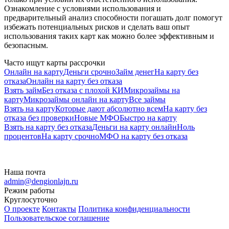
Ознакомление с условиями использования и
предварительный анализ способности погашать долг помогут
избежать потенциальных рисков и сделать ваш опыт
использования таких карт как можно более эффективным и
безопасным.
Часто ищут карты рассрочки
Онлайн на карту
Деньги срочно
Займ денег
На карту без
отказа
Онлайн на карту без отказа
Взять займ
Без отказа с плохой КИ
Микрозаймы на
карту
Микрозаймы онлайн на карту
Все займы
Взять на карту
Которые дают абсолютно всем
На карту без
отказа без проверки
Новые МФО
Быстро на карту
Взять на карту без отказа
Деньги на карту онлайн
Ноль
процентов
На карту срочно
МФО на карту без отказа
Наша почта
admin@dengionlajn.ru
Режим работы
Круглосуточно
О проекте
Контакты
Политика конфиденциальности
Пользовательское соглашение