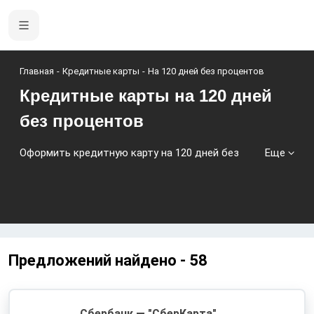
Главная
Кредитные карты
На 120 дней без процентов
Кредитные карты на 120 дней
без процентов
Оформить кредитную карту на 120 дней без
Еще
процентов от крупных банков России на самых
выгодных условиях! На 08.08.2026 актуально
карт 58 шт., с большим льготным периодом до
1825 дн. по ставке от 0% годовых и высоким
кредитным лимитом! Повысьте свои шансы
взять кредитную карту онлайн - сравнив и
Предложений найдено -
58
оформив онлайн-заявку сразу в несколько
банков!
Сбербанк — "СберКарта"