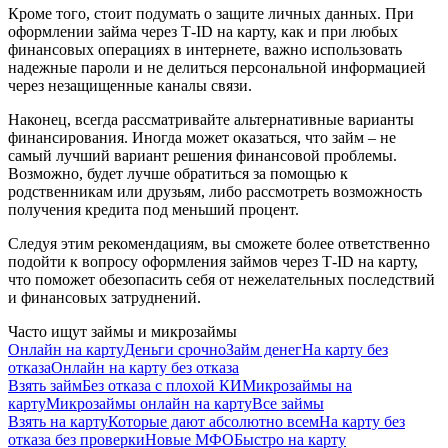
Кроме того, стоит подумать о защите личных данных. При
оформлении займа через Т-ID на карту, как и при любых
финансовых операциях в интернете, важно использовать
надежные пароли и не делиться персональной информацией
через незащищенные каналы связи.
Наконец, всегда рассматривайте альтернативные варианты
финансирования. Иногда может оказаться, что займ – не
самый лучший вариант решения финансовой проблемы.
Возможно, будет лучше обратиться за помощью к
родственникам или друзьям, либо рассмотреть возможность
получения кредита под меньший процент.
Следуя этим рекомендациям, вы сможете более ответственно
подойти к вопросу оформления займов через Т-ID на карту,
что поможет обезопасить себя от нежелательных последствий
и финансовых затруднений.
Часто ищут займы и микрозаймы
Онлайн на карту
Деньги срочно
Займ денег
На карту без
отказа
Онлайн на карту без отказа
Взять займ
Без отказа с плохой КИ
Микрозаймы на
карту
Микрозаймы онлайн на карту
Все займы
Взять на карту
Которые дают абсолютно всем
На карту без
отказа без проверки
Новые МФО
Быстро на карту