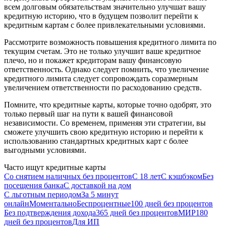
всем долговым обязательствам значительно улучшат вашу
кредитную историю, что в будущем позволит перейти к
кредитным картам с более привлекательными условиями.
Рассмотрите возможность повышения кредитного лимита по
текущим счетам. Это не только улучшит ваше кредитное
плечо, но и покажет кредиторам вашу финансовую
ответственность. Однако следует помнить, что увеличение
кредитного лимита следует сопровождать соразмерным
увеличением ответственности по расходованию средств.
Помните, что кредитные карты, которые точно одобрят, это
только первый шаг на пути к вашей финансовой
независимости. Со временем, применяя эти стратегии, вы
сможете улучшить свою кредитную историю и перейти к
использованию стандартных кредитных карт с более
выгодными условиями.
Часто ищут кредитные карты
Со снятием наличных без процентов
С 18 лет
С кэшбэком
Без
посещения банка
С доставкой на дом
С льготным периодом
За 5 минут
онлайн
Моментально
Беспроцентные
100 дней без процентов
Без подтверждения дохода
365 дней без процентов
МИР
180
дней без процентов
Для ИП