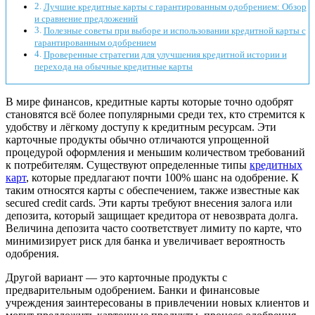
Лучшие кредитные карты с гарантированным одобрением: Обзор
и сравнение предложений
Полезные советы при выборе и использовании кредитной карты с
гарантированным одобрением
Проверенные стратегии для улучшения кредитной истории и
перехода на обычные кредитные карты
В мире финансов, кредитные карты которые точно одобрят
становятся всё более популярными среди тех, кто стремится к
удобству и лёгкому доступу к кредитным ресурсам. Эти
карточные продукты обычно отличаются упрощенной
процедурой оформления и меньшим количеством требований
к потребителям. Существуют определенные типы
кредитных
карт
, которые предлагают почти 100% шанс на одобрение. К
таким относятся карты с обеспечением, также известные как
secured credit cards. Эти карты требуют внесения залога или
депозита, который защищает кредитора от невозврата долга.
Величина депозита часто соответствует лимиту по карте, что
минимизирует риск для банка и увеличивает вероятность
одобрения.
Другой вариант — это карточные продукты с
предварительным одобрением. Банки и финансовые
учреждения заинтересованы в привлечении новых клиентов и