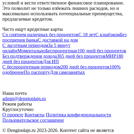
условий и вести ответственное финансовое планирование.
Это позволит не только избежать лишних расходов, но и
максимально использовать потенциальные преимущества,
предлагаемые кредитом.
Часто ищут кредитные карты
Со снятием наличных без процентов
С 18 лет
С кэшбэком
Без
посещения банка
С доставкой на дом
С льготным периодом
За 5 минут
онлайн
Моментально
Беспроцентные
100 дней без процентов
Без подтверждения дохода
365 дней без процентов
МИР
180
дней без процентов
Для ИП
С беспроцентным периодом
200 дней без процентов
100%
одобрение
По паспорту
Для самозанятых
Наша почта
admin@dengionlajn.ru
Режим работы
Круглосуточно
О проекте
Контакты
Политика конфиденциальности
Пользовательское соглашение
© Dengionlajn.ru 2023-2026.
Контент сайта не является