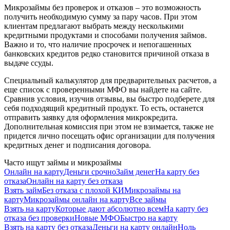
Микрозаймы без проверок и отказов – это возможность
получить необходимую сумму за пару часов. При этом
клиентам предлагают выбрать между несколькими
кредитными продуктами и способами получения займов.
Важно и то, что наличие просрочек и непогашенных
банковских кредитов редко становится причиной отказа в
выдаче ссуды.
Специальный калькулятор для предварительных расчетов, а
еще список с проверенными МФО вы найдете на сайте.
Сравнив условия, изучив отзывы, вы быстро подберете для
себя подходящий кредитный продукт. То есть, останется
отправить заявку для оформления микрокредита.
Дополнительная комиссия при этом не взимается, также не
придется лично посещать офис организации для получения
кредитных денег и подписания договора.
Часто ищут займы и микрозаймы
Онлайн на карту
Деньги срочно
Займ денег
На карту без
отказа
Онлайн на карту без отказа
Взять займ
Без отказа с плохой КИ
Микрозаймы на
карту
Микрозаймы онлайн на карту
Все займы
Взять на карту
Которые дают абсолютно всем
На карту без
отказа без проверки
Новые МФО
Быстро на карту
Взять на карту без отказа
Деньги на карту онлайн
Ноль