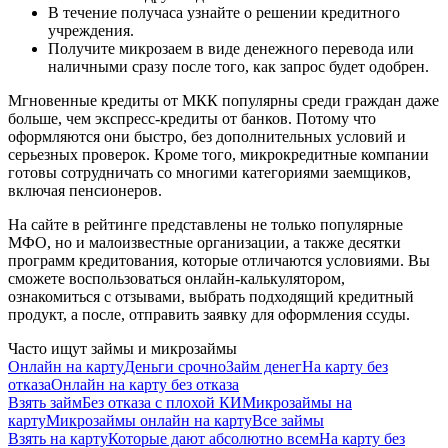
В течение получаса узнайте о решении кредитного
учреждения.
Получите микрозаем в виде денежного перевода или
наличными сразу после того, как запрос будет одобрен.
Мгновенные кредиты от МКК популярны среди граждан даже
больше, чем экспресс-кредиты от банков. Потому что
оформляются они быстро, без дополнительных условий и
серьезных проверок. Кроме того, микрокредитные компании
готовы сотрудничать со многими категориями заемщиков,
включая пенсионеров.
На сайте в рейтинге представлены не только популярные
МФО, но и малоизвестные организации, а также десятки
программ кредитования, которые отличаются условиями. Вы
сможете воспользоваться онлайн-калькулятором,
ознакомиться с отзывами, выбрать подходящий кредитный
продукт, а после, отправить заявку для оформления ссуды.
Часто ищут займы и микрозаймы
Онлайн на карту
Деньги срочно
Займ денег
На карту без
отказа
Онлайн на карту без отказа
Взять займ
Без отказа с плохой КИ
Микрозаймы на
карту
Микрозаймы онлайн на карту
Все займы
Взять на карту
Которые дают абсолютно всем
На карту без