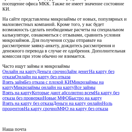
посещение офиса МКК. Также не имеет значение состояние
КИ.
На сайте представлены микрозаймы от новых, популярных и
малоизвестных компаний. Кроме того, у вас будет
возможность сделать необходимые расчеты на специальном
калькуляторе, ознакомиться с отзывами, сравнить условия
микрозаймов. Для получения ссуды отправьте на
рассмотрение заявку-анкету, дождитесь рассмотрения и
денежного перевода в случае ее одобрения. Дополнительная
комиссия при этом обычно не взимается.
Часто ищут займы и микрозаймы
Онлайн на карту
Деньги срочно
Займ денег
На карту без
отказа
Онлайн на карту без отказа
Взять займ
Без отказа с плохой КИ
Микрозаймы на
карту
Микрозаймы онлайн на карту
Все займы
Взять на карту
Которые дают абсолютно всем
На карту без
отказа без проверки
Новые МФО
Быстро на карту
Взять на карту без отказа
Деньги на карту онлайн
Ноль
процентов
На карту срочно
МФО на карту без отказа
Наша почта