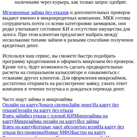
наличными через курьера, как только запрос одобрят.
Мгновенные займы без отказов
и дополнительных проверок
выдают именно в микрокредитных компаниях. МКК готовы
сотрудничать почти со всеми категориями заемщиков, они
редко учитывают состояние КИ и отсутствие имущества для
залога. При этом клиентам предлагают выбрать между
несколькими типами займов и разными способами получения
кредитных денег.
Используя наш сервис, вы сможете быстро подобрать
программу кредитования и оформить микрозаем без проверок.
Кроме того, будет возможность сделать предварительные
расчеты на специальном калькуляторе и ознакомиться с
отзывами других клиентов. Для оформления микрозаймов,
достаточно отправить на рассмотрение заявку, узнать ответ
компании в течение получаса и дождаться перевода денег.
Часто ищут займы и микрозаймы
Онлайн на карту
Деньги срочно
Займ денег
На карту без
отказа
Онлайн на карту без отказа
Взять займ
Без отказа с плохой КИ
Микрозаймы на
карту
Микрозаймы онлайн на карту
Все займы
Взять на карту
Которые дают абсолютно всем
На карту без
отказа без проверки
Новые МФО
Быстро на карту