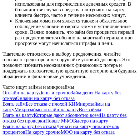
использованы для перечисления денежных средств. В
большинстве случаев средства поступают на карту
клиента быстро, часто в течение нескольких минут.
Ключевым моментом является также и обязательное
соблюдение условий возврата займа в установленные
сроки. Важно помнить, что займ без процентов первый
раз предоставляется обычно на короткий период и при
просрочке могут начисляться штрафы и пени.
Тщательно относитесь к выбору предложения, читайте
отзывы о кредиторе и не нарушайте условий договора. Это
позволит избежать неожиданных финансовых потерь и
поддержать положительную кредитную историю для будущих
обращений в финансовые учреждения.
Часто ищут займы и микрозаймы
Онлайн на карту
Деньги срочно
Займ денег
На карту без
отказа
Онлайн на карту без отказа
Взять займ
Без отказа с плохой КИ
Микрозаймы на
карту
Микрозаймы онлайн на карту
Все займы
Взять на карту
Которые дают абсолютно всем
На карту без
отказа без проверки
Новые МФО
Быстро на карту
Взять на карту без отказа
Деньги на карту онлайн
Ноль
процентов
На карту срочно
МФО на карту без отказа