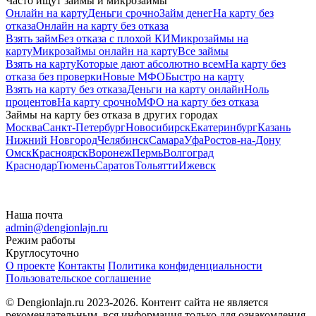
Часто ищут займы и микрозаймы
Онлайн на карту
Деньги срочно
Займ денег
На карту без
отказа
Онлайн на карту без отказа
Взять займ
Без отказа с плохой КИ
Микрозаймы на
карту
Микрозаймы онлайн на карту
Все займы
Взять на карту
Которые дают абсолютно всем
На карту без
отказа без проверки
Новые МФО
Быстро на карту
Взять на карту без отказа
Деньги на карту онлайн
Ноль
процентов
На карту срочно
МФО на карту без отказа
Займы на карту без отказа в других городах
Москва
Санкт-Петербург
Новосибирск
Екатеринбург
Казань
Нижний Новгород
Челябинск
Самара
Уфа
Ростов-на-Дону
Омск
Красноярск
Воронеж
Пермь
Волгоград
Краснодар
Тюмень
Саратов
Тольятти
Ижевск
Наша почта
admin@dengionlajn.ru
Режим работы
Круглосуточно
О проекте
Контакты
Политика конфиденциальности
Пользовательское соглашение
© Dengionlajn.ru 2023-2026.
Контент сайта не является
рекомендательным, вся информация только для ознакомления.