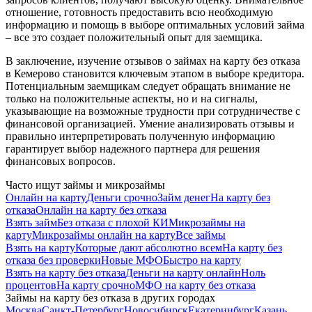
отношение, готовность предоставить всю необходимую
информацию и помощь в выборе оптимальных условий займа
– все это создает положительный опыт для заемщика.
В заключение, изучение отзывов о займах на карту без отказа
в Кемерово становится ключевым этапом в выборе кредитора.
Потенциальным заемщикам следует обращать внимание не
только на положительные аспекты, но и на сигналы,
указывающие на возможные трудности при сотрудничестве с
финансовой организацией. Умение анализировать отзывы и
правильно интерпретировать полученную информацию
гарантирует выбор надежного партнера для решения
финансовых вопросов.
Часто ищут займы и микрозаймы
Онлайн на карту
Деньги срочно
Займ денег
На карту без
отказа
Онлайн на карту без отказа
Взять займ
Без отказа с плохой КИ
Микрозаймы на
карту
Микрозаймы онлайн на карту
Все займы
Взять на карту
Которые дают абсолютно всем
На карту без
отказа без проверки
Новые МФО
Быстро на карту
Взять на карту без отказа
Деньги на карту онлайн
Ноль
процентов
На карту срочно
МФО на карту без отказа
Займы на карту без отказа в других городах
Москва
Санкт-Петербург
Новосибирск
Екатеринбург
Казань