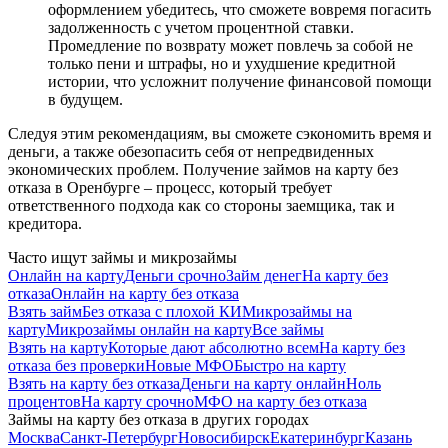
оформлением убедитесь, что сможете вовремя погасить
задолженность с учетом процентной ставки.
Промедление по возврату может повлечь за собой не
только пени и штрафы, но и ухудшение кредитной
истории, что усложнит получение финансовой помощи
в будущем.
Следуя этим рекомендациям, вы сможете сэкономить время и
деньги, а также обезопасить себя от непредвиденных
экономических проблем. Получение займов на карту без
отказа в Оренбурге – процесс, который требует
ответственного подхода как со стороны заемщика, так и
кредитора.
Часто ищут займы и микрозаймы
Онлайн на карту
Деньги срочно
Займ денег
На карту без
отказа
Онлайн на карту без отказа
Взять займ
Без отказа с плохой КИ
Микрозаймы на
карту
Микрозаймы онлайн на карту
Все займы
Взять на карту
Которые дают абсолютно всем
На карту без
отказа без проверки
Новые МФО
Быстро на карту
Взять на карту без отказа
Деньги на карту онлайн
Ноль
процентов
На карту срочно
МФО на карту без отказа
Займы на карту без отказа в других городах
Москва
Санкт-Петербург
Новосибирск
Екатеринбург
Казань