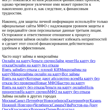
однако чрезмерное увлечение ими может привести к
накоплению долга и, как следствие, к финансовым
трудностям.
Наконец, для защиты личной информации используйте только
официальные сайты МФО с надлежащим уровнем защиты и
не передавайте свои персональные данные третьим лицам.
Осторожное и ответственное отношение к процессу
оформления займов онлайн поможет избежать неприятностей
и сделает этот способ финансирования действительно
удобным и эффективным.
Часто ищут займы и микрозаймы
Онлайн на карту
Деньги срочно
Займ денег
На карту без
отказа
Онлайн на карту без отказа
Взять займ
Без отказа с плохой КИ
Микрозаймы на
карту
Микрозаймы онлайн на карту
Все займы
Взять на карту
Которые дают абсолютно всем
На карту без
отказа без проверки
Новые МФО
Быстро на карту
Взять на карту без отказа
Деньги на карту онлайн
Ноль
процентов
На карту срочно
МФО на карту без отказа
Займы онлайн в других городах
Москва
Санкт-Петербург
Новосибирск
Екатеринбург
Казань
Нижний Новгород
Челябинск
Самара
Уфа
Ростов-на-Дону
Омск
Красноярск
Воронеж
Пермь
Волгоград