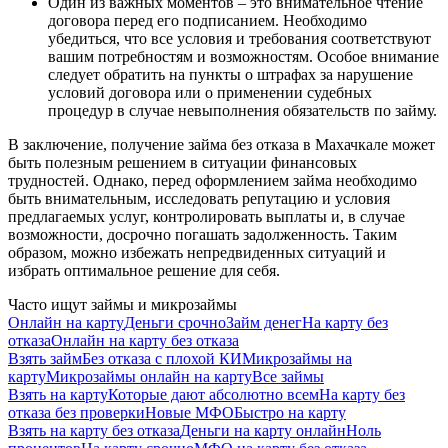
Один из важных моментов – это внимательное чтение
договора перед его подписанием. Необходимо
убедиться, что все условия и требования соответствуют
вашим потребностям и возможностям. Особое внимание
следует обратить на пункты о штрафах за нарушение
условий договора или о применении судебных
процедур в случае невыполнения обязательств по займу.
В заключение, получение займа без отказа в Махачкале может
быть полезным решением в ситуации финансовых
трудностей. Однако, перед оформлением займа необходимо
быть внимательным, исследовать репутацию и условия
предлагаемых услуг, контролировать выплаты и, в случае
возможности, досрочно погашать задолженность. Таким
образом, можно избежать непредвиденных ситуаций и
избрать оптимальное решение для себя.
Часто ищут займы и микрозаймы
Онлайн на карту
Деньги срочно
Займ денег
На карту без
отказа
Онлайн на карту без отказа
Взять займ
Без отказа с плохой КИ
Микрозаймы на
карту
Микрозаймы онлайн на карту
Все займы
Взять на карту
Которые дают абсолютно всем
На карту без
отказа без проверки
Новые МФО
Быстро на карту
Взять на карту без отказа
Деньги на карту онлайн
Ноль