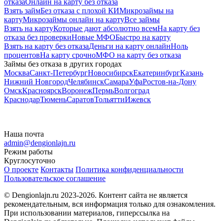
отказа
Онлайн на карту без отказа
Взять займ
Без отказа с плохой КИ
Микрозаймы на
карту
Микрозаймы онлайн на карту
Все займы
Взять на карту
Которые дают абсолютно всем
На карту без
отказа без проверки
Новые МФО
Быстро на карту
Взять на карту без отказа
Деньги на карту онлайн
Ноль
процентов
На карту срочно
МФО на карту без отказа
Займы без отказа в других городах
Москва
Санкт-Петербург
Новосибирск
Екатеринбург
Казань
Нижний Новгород
Челябинск
Самара
Уфа
Ростов-на-Дону
Омск
Красноярск
Воронеж
Пермь
Волгоград
Краснодар
Тюмень
Саратов
Тольятти
Ижевск
Наша почта
admin@dengionlajn.ru
Режим работы
Круглосуточно
О проекте
Контакты
Политика конфиденциальности
Пользовательское соглашение
© Dengionlajn.ru 2023-2026.
Контент сайта не является
рекомендательным, вся информация только для ознакомления.
При использовании материалов, гиперссылка на