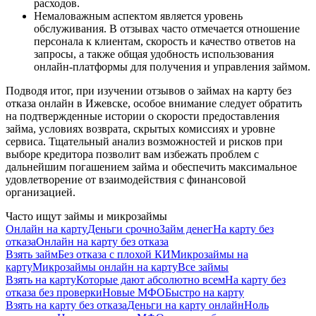
расходов.
Немаловажным аспектом является уровень
обслуживания. В отзывах часто отмечается отношение
персонала к клиентам, скорость и качество ответов на
запросы, а также общая удобность использования
онлайн-платформы для получения и управления займом.
Подводя итог, при изучении отзывов о займах на карту без
отказа онлайн в Ижевске, особое внимание следует обратить
на подтвержденные истории о скорости предоставления
займа, условиях возврата, скрытых комиссиях и уровне
сервиса. Тщательный анализ возможностей и рисков при
выборе кредитора позволит вам избежать проблем с
дальнейшим погашением займа и обеспечить максимальное
удовлетворение от взаимодействия с финансовой
организацией.
Часто ищут займы и микрозаймы
Онлайн на карту
Деньги срочно
Займ денег
На карту без
отказа
Онлайн на карту без отказа
Взять займ
Без отказа с плохой КИ
Микрозаймы на
карту
Микрозаймы онлайн на карту
Все займы
Взять на карту
Которые дают абсолютно всем
На карту без
отказа без проверки
Новые МФО
Быстро на карту
Взять на карту без отказа
Деньги на карту онлайн
Ноль