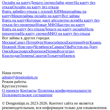
Онлайн на карту
Деньги срочно
Займ денег
На карту без
отказа
Онлайн на карту без отказа
Взять займ
Без отказа с плохой КИ
Микрозаймы на
карту
Микрозаймы онлайн на карту
Все займы
Взять на карту
Которые дают абсолютно всем
На карту без
отказа без проверки
Новые МФО
Быстро на карту
Взять на карту без отказа
Деньги на карту онлайн
Ноль
процентов
На карту срочно
МФО на карту без отказа
Все займы в других городах
Москва
Санкт-Петербург
Новосибирск
Екатеринбург
Казань
Нижний Новгород
Челябинск
Самара
Уфа
Ростов-на-Дону
Омск
Красноярск
Воронеж
Пермь
Волгоград
Краснодар
Тюмень
Саратов
Тольятти
Ижевск
Наша почта
admin@dengionlajn.ru
Режим работы
Круглосуточно
О проекте
Контакты
Политика конфиденциальности
Пользовательское соглашение
© Dengionlajn.ru 2023-2026.
Контент сайта не является
рекомендательным, вся информация только для ознакомления.