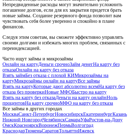
Непредвиденные расходы могут значительно усложнить
погашение долгов, если для их закрытия придется брать
новые займы. Создание резервного фонда позволит вам
чувствовать себя более уверенно и спокойно в плане
финансов.
Следуя этим советам, вы сможете эффективно управлять
своими долгами и избежать многих проблем, связанных с
переиндексацией.
Часто ищут займы и микрозаймы
Онлайн на карту
Деньги срочно
Займ денег
На карту без
отказа
Онлайн на карту без отказа
Взять займ
Без отказа с плохой КИ
Микрозаймы на
карту
Микрозаймы онлайн на карту
Все займы
Взять на карту
Которые дают абсолютно всем
На карту без
отказа без проверки
Новые МФО
Быстро на карту
Взять на карту без отказа
Деньги на карту онлайн
Ноль
процентов
На карту срочно
МФО на карту без отказа
Все займы в других городах
Москва
Санкт-Петербург
Новосибирск
Екатеринбург
Казань
Нижний Новгород
Челябинск
Самара
Уфа
Ростов-на-Дону
Омск
Красноярск
Воронеж
Пермь
Волгоград
Краснодар
Тюмень
Саратов
Тольятти
Ижевск